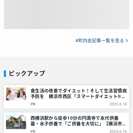
#町内会記事一覧を見る
ピックアップ
食生活の改善でダイエット！そして生活習慣病
予防を 横浜市西区「スマートダイエット®教
室」をレポート – 神奈川・東京多摩のご近所
PR
2026.6.16
情報 – レアリア
西横浜駅から徒歩10分の円満寺で永代供養
墓・水子供養で「ご供養を大切に」【横浜市西
区】 – 神奈川・東京多摩のご近所情報 – レア
PR
2026.6.16