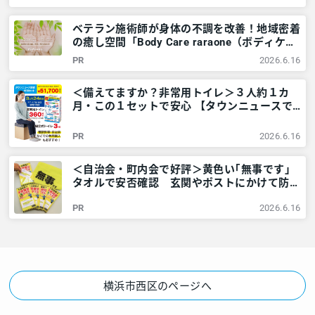
リア
ベテラン施術師が身体の不調を改善！地域密着
の癒し空間「Body Care raraone（ボディケア
ララワン）」＠横浜市西区 – 神奈川・東京多
PR
2026.6.16
摩のご近所情報 – レアリア
＜備えてますか？非常用トイレ＞３人約１カ
月・この１セットで安心 【タウンニュースで
販売中】 – 神奈川・東京多摩のご近所情報 –
レアリア
PR
2026.6.16
＜自治会・町内会で好評＞黄色い｢無事です｣
タオルで安否確認 玄関やポストにかけて防災
訓練も – 神奈川・東京多摩のご近所情報 – レ
PR
2026.6.16
アリア
横浜市西区のページへ