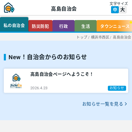
文字サイズ
高島自治会
大
中
私の自治会
防災防犯
行政
生活
タウンニュース
トップ
/
横浜市西区
/
高島自治会
New！自治会からのお知らせ
高島自治会ページへようこそ！
2026.4.23
お知らせ
お知らせ一覧を見る