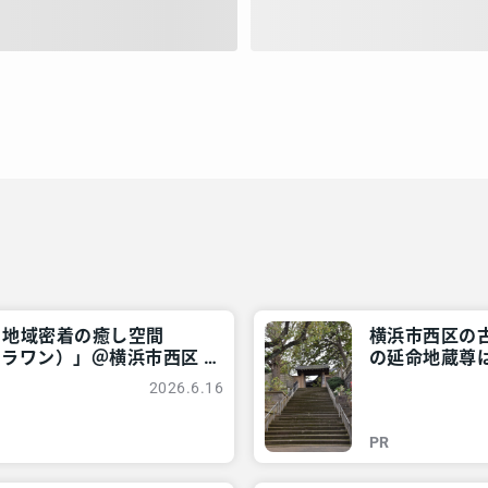
！地域密着の癒し空間
横浜市西区の
ケア ララワン）」＠横浜市西区 –
の延命地蔵尊は
アリア
所情報 – レア
2026.6.16
PR