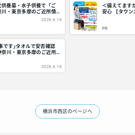
代供養墓・水子供養で「ご
＜備えてます
神奈川・東京多摩のご近所情
安心 【タウン
情報 – レアリ
2026.6.16
PR
無事です｣タオルで安否確認
 神奈川・東京多摩のご近所
2026.6.16
横浜市西区のページへ