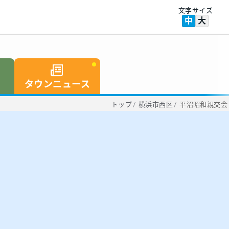
文字サイズ
中
大
タウンニュース
トップ
/
横浜市西区
/
平沼昭和親交会