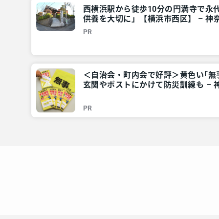
西横浜駅から徒歩10分の円満寺で永
供養を大切に」【横浜市西区】 – 
報 – レアリア
PR
＜自治会・町内会で好評＞黄色い｢
玄関やポストにかけて防災訓練も –
情報 – レアリア
PR