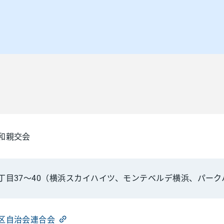
和親交会
丁目37～40（横浜スカイハイツ、モンテベルデ横浜、パー
区自治会連合会