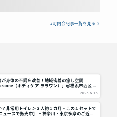
#町内会記事一覧を見る
師が身体の不調を改善！地域密着の癒し空間
re raraone（ボディケア ララワン）」＠横浜市西区 –
摩のご近所情報 – レアリア
2026.6.16
か？非常用トイレ＞３人約１カ月・この１セットで
ニュースで販売中】 – 神奈川・東京多摩のご近所