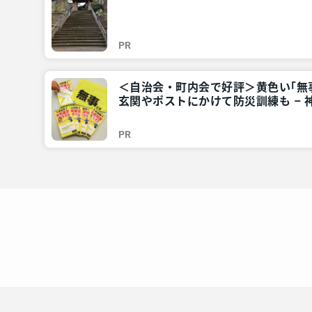
所情報 – レアリア
PR
＜自治会・町内会で好評＞黄色い｢
玄関やポストにかけて防災訓練も –
情報 – レアリア
PR