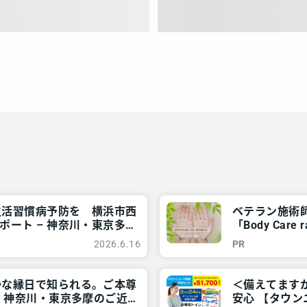
生活習慣病予防を 横浜市西
ベテラン施術
ート – 神奈川・東京多摩
「Body Ca
神奈川・東京多
2026.6.16
PR
かな縁日で知られる。ご本尊
＜備えてます
– 神奈川・東京多摩のご近
安心 【タウン