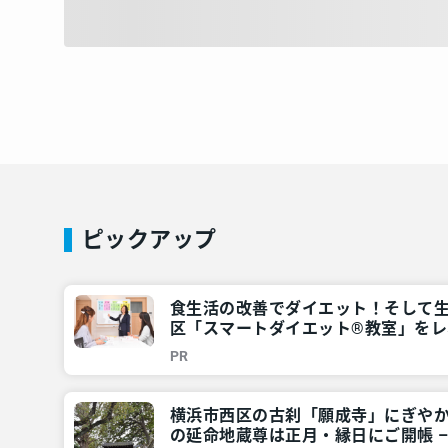
ピックアップ
食生活の改善でダイエット！そして
区「スマートダイエット®教室」をレポ
のご近所情報 – レアリア
PR
横浜市西区の古刹「願成寺」にぎや
の延命地蔵尊は正月・縁日にご開帳 