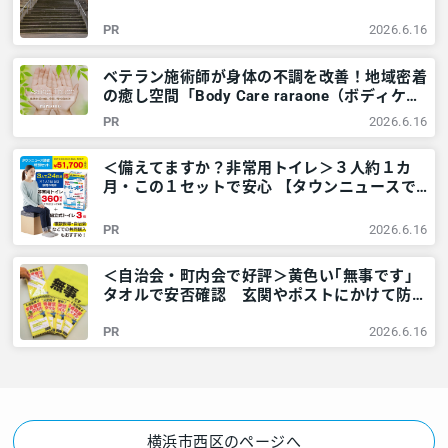
アリア
PR
2026.6.16
ベテラン施術師が身体の不調を改善！地域密着
の癒し空間「Body Care raraone（ボディケア
ララワン）」＠横浜市西区 – 神奈川・東京多
PR
2026.6.16
摩のご近所情報 – レアリア
＜備えてますか？非常用トイレ＞３人約１カ
月・この１セットで安心 【タウンニュースで
販売中】 – 神奈川・東京多摩のご近所情報 –
レアリア
PR
2026.6.16
＜自治会・町内会で好評＞黄色い｢無事です｣
タオルで安否確認 玄関やポストにかけて防災
訓練も – 神奈川・東京多摩のご近所情報 – レ
PR
2026.6.16
アリア
横浜市西区のページへ