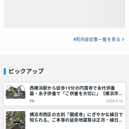
#町内会記事一覧を見る
ピックアップ
西横浜駅から徒歩10分の円満寺で永代供養
墓・水子供養で「ご供養を大切に」【横浜市西
区】 – 神奈川・東京多摩のご近所情報 – レア
PR
2026.6.16
リア
横浜市西区の古刹「願成寺」にぎやかな縁日で
知られる。ご本尊の延命地蔵尊は正月・縁日に
ご開帳 – 神奈川・東京多摩のご近所情報 – レ