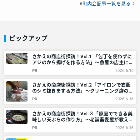
#町内会記事一覧を見る
ピックアップ
さかえの商店街探訪！Vol.1 「包丁を使わずに
アジのから揚げを作る方法」～魚屋の店主に学
ぶ～ – 神奈川・東京多摩のご近所情報 – レア
PR
2026.6.16
リア
さかえの商店街探訪！Vol.2「アイロンで衣服
のシミ抜きをする方法」～クリーニング店の家
庭でできる技～ – 神奈川・東京多摩のご近所
PR
2026.6.16
情報 – レアリア
さかえの商店街探訪！Vol.３「家庭でできる美
味しい天ぷらの作り方」～老舗蕎麦屋が教える
一工夫～ – 神奈川・東京多摩のご近所情報 –
PR
2026.6.16
レアリア