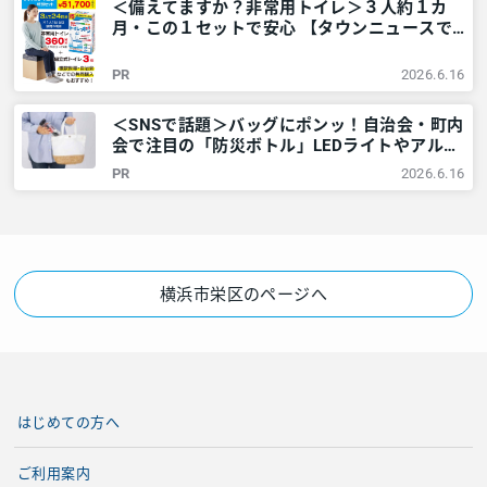
＜備えてますか？非常用トイレ＞３人約１カ
月・この１セットで安心 【タウンニュースで
販売中】 – 神奈川・東京多摩のご近所情報 –
レアリア
PR
2026.6.16
＜SNSで話題＞バッグにポンッ！自治会・町内
会で注目の「防災ボトル」LEDライトやアルミ
シートなど6点が1本に – 神奈川・東京多摩の
PR
2026.6.16
ご近所情報 – レアリア
横浜市栄区のページへ
はじめての方へ
ご利用案内