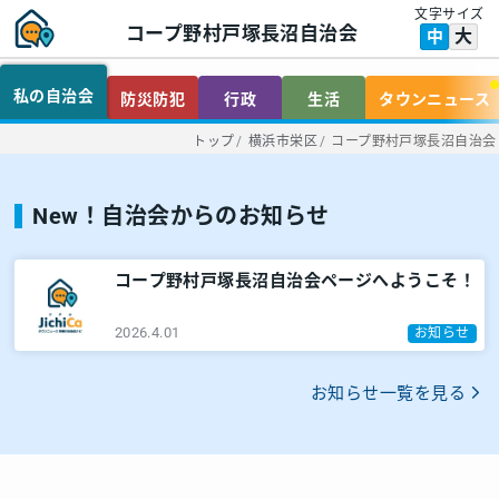
文字サイズ
コープ野村戸塚長沼自治会
大
中
私の自治会
防災防犯
行政
生活
タウンニュース
トップ
/
横浜市栄区
/
コープ野村戸塚長沼自治会
New！自治会からのお知らせ
コープ野村戸塚長沼自治会ページへようこそ！
2026.4.01
お知らせ
お知らせ一覧を見る