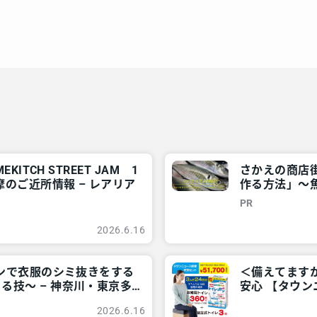
ITCH STREET JAM 1
さかえの商店街
摩のご近所情報 – レアリア
作る方法」～魚
情報 – レアリ
PR
2026.6.16
ロンで衣服のシミ抜きをする
＜備えてます
る技～ – 神奈川・東京多
安心 【タウン
情報 – レアリ
2026.6.16