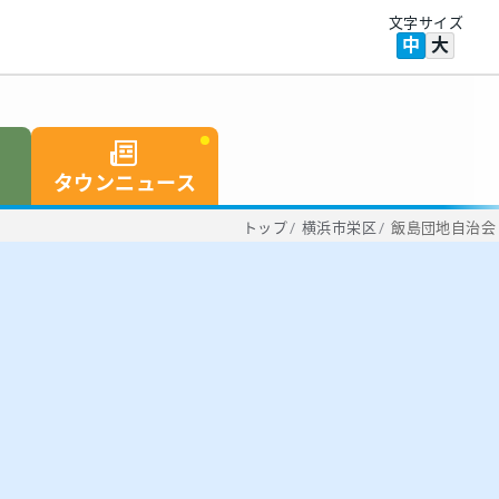
文字サイズ
中
大
タウンニュース
トップ
/
横浜市栄区
/
飯島団地自治会