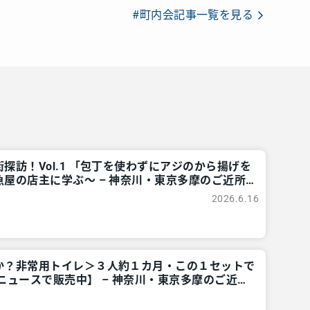
#町内会記事一覧を見る
探訪！Vol.1 「包丁を使わずにアジのから揚げを
屋の店主に学ぶ～ – 神奈川・東京多摩のご近所
ア
2026.6.16
か？非常用トイレ＞３人約１カ月・この１セットで
ニュースで販売中】 – 神奈川・東京多摩のご近所
ア