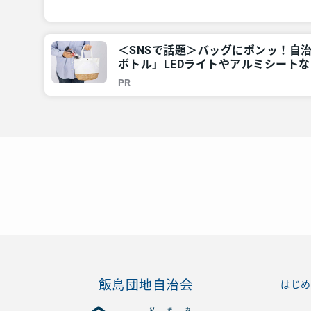
＜SNSで話題＞バッグにポンッ！自
ボトル」LEDライトやアルミシートなど
東京多摩のご近所情報 – レアリア
PR
飯島団地自治会
はじめ