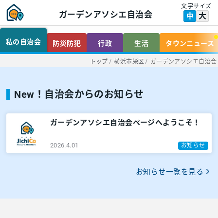
文字サイズ
ガーデンアソシエ自治会
大
中
私の自治会
防災防犯
行政
生活
タウンニュース
トップ
/
横浜市栄区
/
ガーデンアソシエ自治会
New！自治会からのお知らせ
ガーデンアソシエ自治会ページへようこそ！
2026.4.01
お知らせ
お知らせ一覧を見る