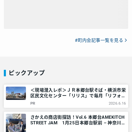
#町内会記事一覧を見る
ピックアップ
＜現場潜入レポ＞ＪＲ本郷台駅そば・横浜市栄
区民文化センター「リリス」で毎月「リフォー
ム相談会」が行われているワケとは？ – 神奈
PR
2026.6.16
川・東京多摩のご近所情報 – レアリア
さかえの商店街探訪！Vol.6 本郷台AMEKITCH
STREET JAM 1月25日本郷台駅前 – 神奈川・
東京多摩のご近所情報 – レアリア