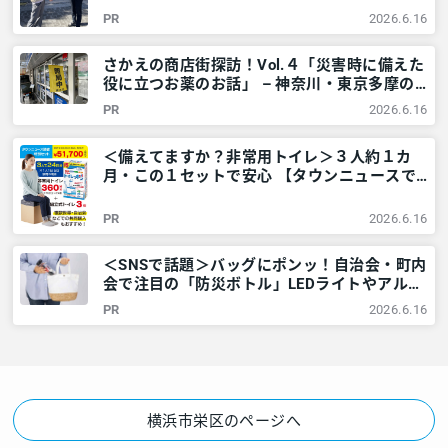
PR
2026.6.16
さかえの商店街探訪！Vol.４「災害時に備えた
役に立つお薬のお話」 – 神奈川・東京多摩の
ご近所情報 – レアリア
PR
2026.6.16
＜備えてますか？非常用トイレ＞３人約１カ
月・この１セットで安心 【タウンニュースで
販売中】 – 神奈川・東京多摩のご近所情報 –
レアリア
PR
2026.6.16
＜SNSで話題＞バッグにポンッ！自治会・町内
会で注目の「防災ボトル」LEDライトやアルミ
シートなど6点が1本に – 神奈川・東京多摩の
PR
2026.6.16
ご近所情報 – レアリア
横浜市栄区のページへ