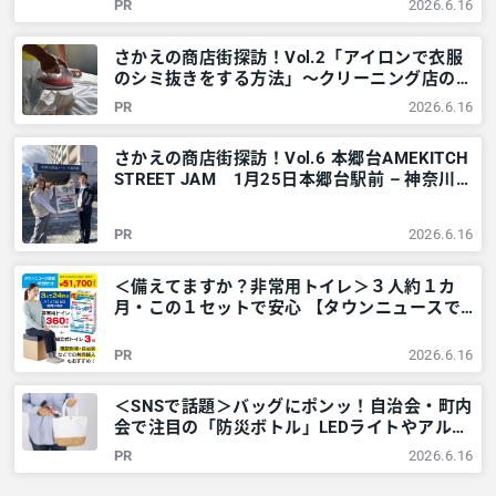
PR
2026.6.16
多摩のご近所情報 – レアリア
さかえの商店街探訪！Vol.2「アイロンで衣服
のシミ抜きをする方法」～クリーニング店の家
庭でできる技～ – 神奈川・東京多摩のご近所
PR
2026.6.16
情報 – レアリア
さかえの商店街探訪！Vol.6 本郷台AMEKITCH
STREET JAM 1月25日本郷台駅前 – 神奈川・
東京多摩のご近所情報 – レアリア
PR
2026.6.16
＜備えてますか？非常用トイレ＞３人約１カ
月・この１セットで安心 【タウンニュースで
販売中】 – 神奈川・東京多摩のご近所情報 –
レアリア
PR
2026.6.16
＜SNSで話題＞バッグにポンッ！自治会・町内
会で注目の「防災ボトル」LEDライトやアルミ
シートなど6点が1本に – 神奈川・東京多摩の
PR
2026.6.16
ご近所情報 – レアリア