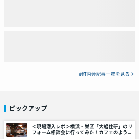
#町内会記事一覧を見る
ピックアップ
＜現場潜入レポ＞横浜・栄区「大船住研」のリ
フォーム相談会に行ってみた！カフェのよう
な“遊び心あふれた場所”だった – 神奈川・東京