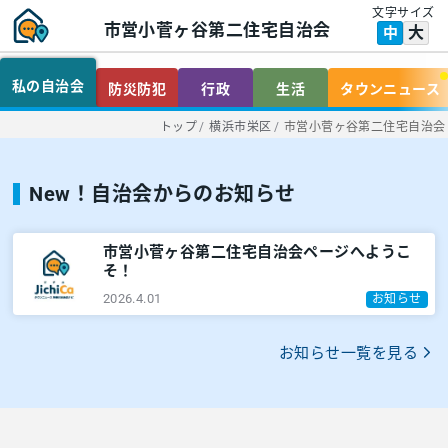
文字サイズ
市営小菅ヶ谷第二住宅自治会
大
中
私の自治会
防災防犯
行政
生活
タウンニュース
トップ
/
横浜市栄区
/
市営小菅ヶ谷第二住宅自治会
New！自治会からのお知らせ
市営小菅ヶ谷第二住宅自治会ページへようこ
そ！
2026.4.01
お知らせ
お知らせ一覧を見る