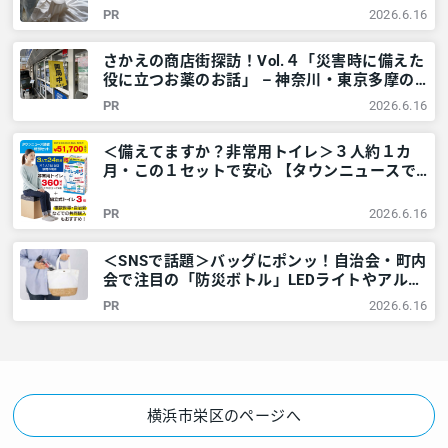
庭でできる技～ – 神奈川・東京多摩のご近所
PR
2026.6.16
情報 – レアリア
さかえの商店街探訪！Vol.４「災害時に備えた
役に立つお薬のお話」 – 神奈川・東京多摩の
ご近所情報 – レアリア
PR
2026.6.16
＜備えてますか？非常用トイレ＞３人約１カ
月・この１セットで安心 【タウンニュースで
販売中】 – 神奈川・東京多摩のご近所情報 –
レアリア
PR
2026.6.16
＜SNSで話題＞バッグにポンッ！自治会・町内
会で注目の「防災ボトル」LEDライトやアルミ
シートなど6点が1本に – 神奈川・東京多摩の
PR
2026.6.16
ご近所情報 – レアリア
横浜市栄区のページへ