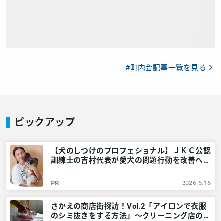
#町内会記事一覧を見る
ピックアップ
【犬のしつけのプロフェショナル】ＪＫＣ公認
訓練士の吉村代表が愛犬の問題行動を改善へ導
きます。@横浜市栄区 – 神奈川・東京多摩のご
近所情報 – レアリア
PR
2026.6.16
さかえの商店街探訪！Vol.2「アイロンで衣服
のシミ抜きをする方法」～クリーニング店の家