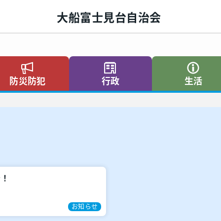
大船富士見台自治会
防災防犯
行政
生活
そ！
お知らせ