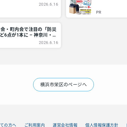
 – レアリア
情報 – レアリ
2026.6.16
PR
治会・町内会で注目の「防災
6点が1本に – 神奈川・
2026.6.16
横浜市栄区のページへ
ての方へ
ご利用案内
運営会社情報
個人情報保護方針