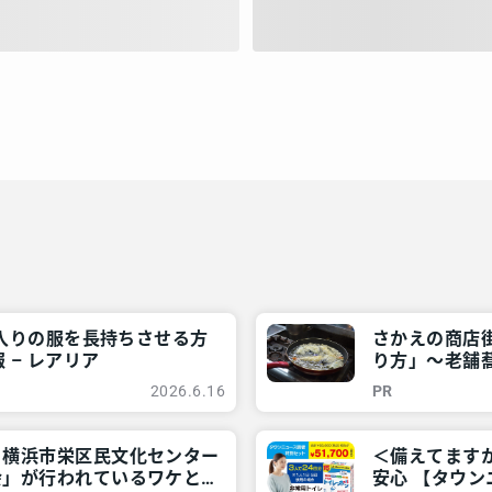
に入りの服を長持ちさせる方
さかえの商店街
 – レアリア
り方」～老舗蕎
近所情報 – 
2026.6.16
PR
・横浜市栄区民文化センター
＜備えてます
会」が行われているワケと
安心 【タウン