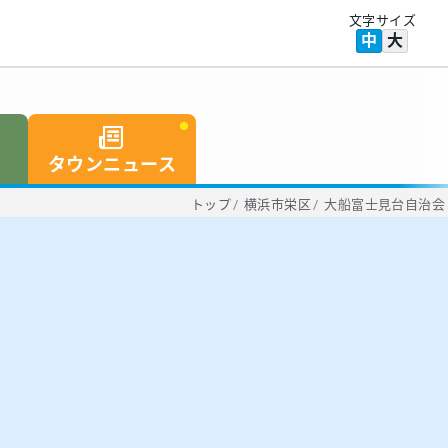
文字サイズ
中
大
タウンニュース
トップ
/
横浜市栄区
/
大船富士見台自治会