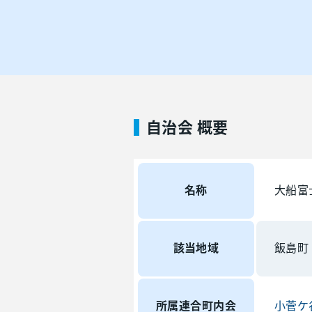
自治会 概要
名称
大船富
該当地域
飯島町
所属連合町内会
小菅ケ