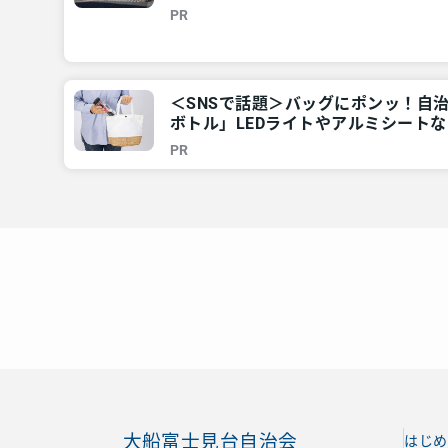
は？ – 神奈川・東京多摩のご近所情報
PR
＜SNSで話題＞バッグにポンッ！自
ボトル」LEDライトやアルミシートなど
東京多摩のご近所情報 – レアリア
PR
大船富士見台自治会
はじめ