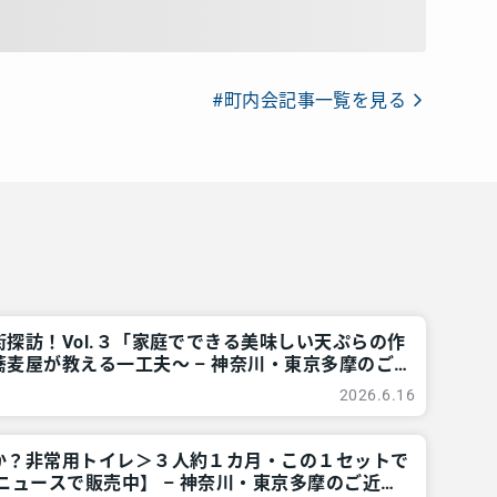
#町内会記事一覧を見る
探訪！Vol.３「家庭でできる美味しい天ぷらの作
麦屋が教える一工夫～ – 神奈川・東京多摩のご
レアリア
2026.6.16
か？非常用トイレ＞３人約１カ月・この１セットで
ニュースで販売中】 – 神奈川・東京多摩のご近所