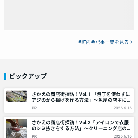
#町内会記事一覧を見る
ピックアップ
さかえの商店街探訪！Vol.1 「包丁を使わずに
アジのから揚げを作る方法」～魚屋の店主に学
ぶ～ – 神奈川・東京多摩のご近所情報 – レア
PR
2026.6.16
リア
さかえの商店街探訪！Vol.2「アイロンで衣服
のシミ抜きをする方法」～クリーニング店の家
庭でできる技～ – 神奈川・東京多摩のご近所
PR
2026.6.16