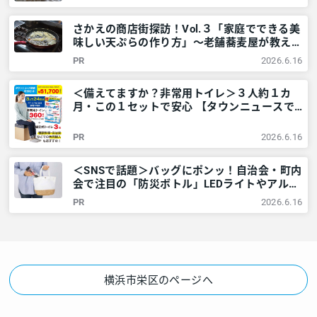
情報 – レアリア
さかえの商店街探訪！Vol.３「家庭でできる美
味しい天ぷらの作り方」～老舗蕎麦屋が教える
一工夫～ – 神奈川・東京多摩のご近所情報 –
PR
2026.6.16
レアリア
＜備えてますか？非常用トイレ＞３人約１カ
月・この１セットで安心 【タウンニュースで
販売中】 – 神奈川・東京多摩のご近所情報 –
レアリア
PR
2026.6.16
＜SNSで話題＞バッグにポンッ！自治会・町内
会で注目の「防災ボトル」LEDライトやアルミ
シートなど6点が1本に – 神奈川・東京多摩の
PR
2026.6.16
ご近所情報 – レアリア
横浜市栄区のページへ