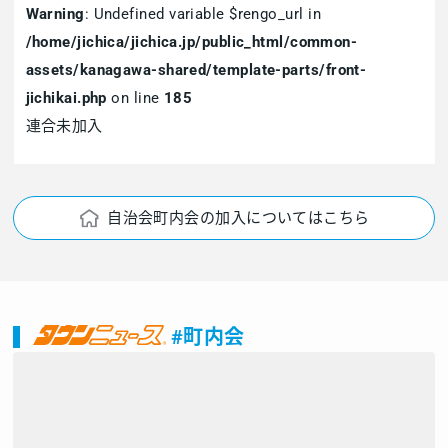
Warning
: Undefined variable $rengo_url in
/home/jichica/jichica.jp/public_html/common-
assets/kanagawa-shared/template-parts/front-
jichikai.php
on line
185
連合未加入
自治会町内会の加入についてはこちら
#町内会