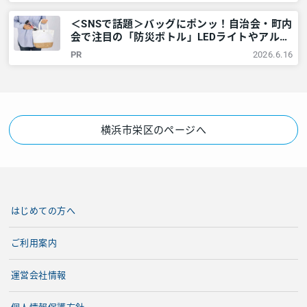
＜SNSで話題＞バッグにポンッ！自治会・町内
会で注目の「防災ボトル」LEDライトやアルミ
シートなど6点が1本に – 神奈川・東京多摩の
PR
2026.6.16
ご近所情報 – レアリア
横浜市栄区のページへ
はじめての方へ
ご利用案内
運営会社情報