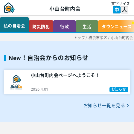
文字サイズ
小山台町内会
大
中
私の自治会
防災防犯
行政
生活
タウンニュース
トップ
/
横浜市栄区
/
小山台町内会
New！自治会からのお知らせ
小山台町内会ページへようこそ！
2026.4.01
お知らせ
お知らせ一覧を見る