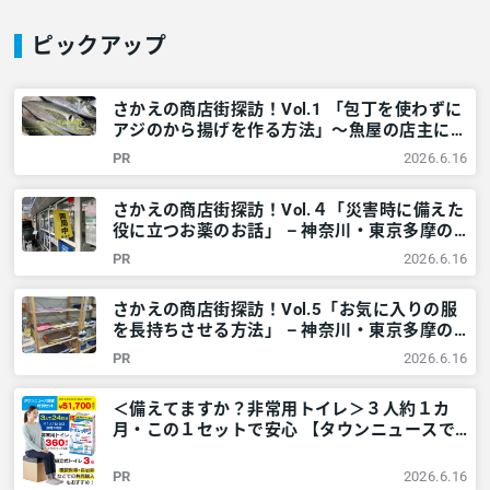
ピックアップ
さかえの商店街探訪！Vol.1 「包丁を使わずに
アジのから揚げを作る方法」～魚屋の店主に学
ぶ～ – 神奈川・東京多摩のご近所情報 – レア
PR
2026.6.16
リア
さかえの商店街探訪！Vol.４「災害時に備えた
役に立つお薬のお話」 – 神奈川・東京多摩の
ご近所情報 – レアリア
PR
2026.6.16
さかえの商店街探訪！Vol.5「お気に入りの服
を長持ちさせる方法」 – 神奈川・東京多摩の
ご近所情報 – レアリア
PR
2026.6.16
＜備えてますか？非常用トイレ＞３人約１カ
月・この１セットで安心 【タウンニュースで
販売中】 – 神奈川・東京多摩のご近所情報 –
レアリア
PR
2026.6.16