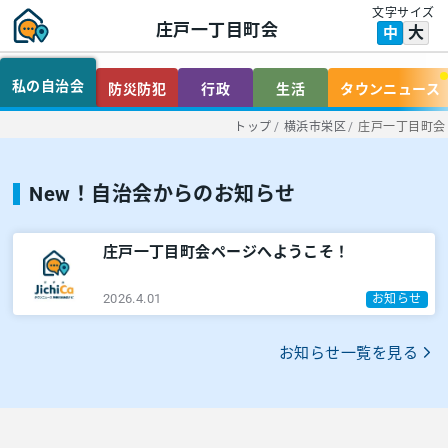
文字サイズ
庄戸一丁目町会
大
中
私の自治会
防災防犯
行政
生活
タウンニュース
トップ
/
横浜市栄区
/
庄戸一丁目町会
New！自治会からのお知らせ
庄戸一丁目町会ページへようこそ！
2026.4.01
お知らせ
お知らせ一覧を見る