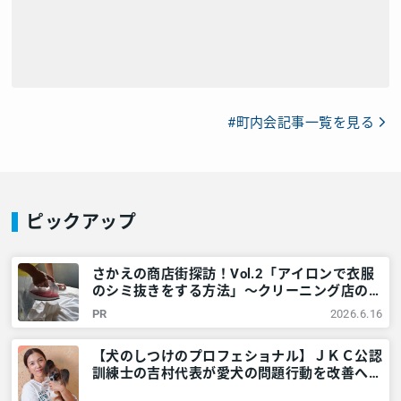
#町内会記事一覧を見る
ピックアップ
さかえの商店街探訪！Vol.2「アイロンで衣服
のシミ抜きをする方法」～クリーニング店の家
庭でできる技～ – 神奈川・東京多摩のご近所
PR
2026.6.16
情報 – レアリア
【犬のしつけのプロフェショナル】ＪＫＣ公認
訓練士の吉村代表が愛犬の問題行動を改善へ導
きます。@横浜市栄区 – 神奈川・東京多摩のご