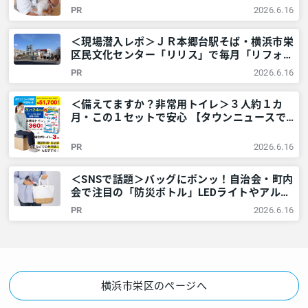
近所情報 – レアリア
PR
2026.6.16
＜現場潜入レポ＞ＪＲ本郷台駅そば・横浜市栄
区民文化センター「リリス」で毎月「リフォー
ム相談会」が行われているワケとは？ – 神奈
PR
2026.6.16
川・東京多摩のご近所情報 – レアリア
＜備えてますか？非常用トイレ＞３人約１カ
月・この１セットで安心 【タウンニュースで
販売中】 – 神奈川・東京多摩のご近所情報 –
レアリア
PR
2026.6.16
＜SNSで話題＞バッグにポンッ！自治会・町内
会で注目の「防災ボトル」LEDライトやアルミ
シートなど6点が1本に – 神奈川・東京多摩の
PR
2026.6.16
ご近所情報 – レアリア
横浜市栄区のページへ