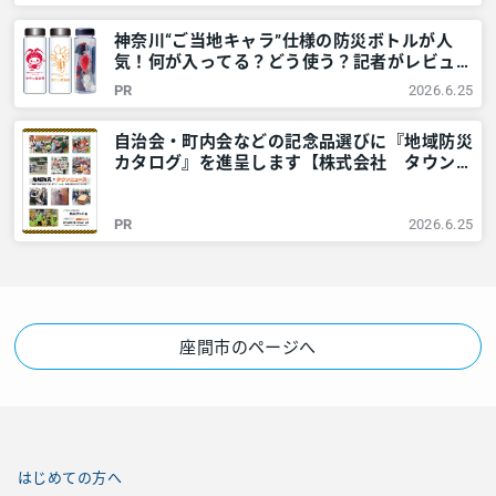
川・東京多摩のご近所情報 – レアリア
神奈川“ご当地キャラ”仕様の防災ボトルが人
気！何が入ってる？どう使う？記者がレビュー
してみました – 神奈川・東京多摩のご近所情
PR
2026.6.25
報 – レアリア
自治会・町内会などの記念品選びに『地域防災
カタログ』を進呈します【株式会社 タウンニ
ュース社】 – 神奈川・東京多摩のご近所情報
– レアリア
PR
2026.6.25
座間市のページへ
はじめての方へ