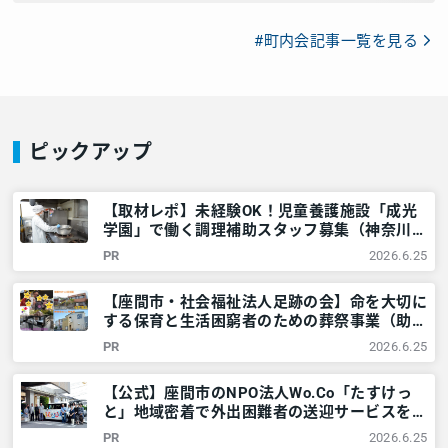
#町内会記事一覧を見る
ピックアップ
【取材レポ】未経験OK！児童養護施設「成光
学園」で働く調理補助スタッフ募集（神奈川県
座間市）～シニア・男性も活躍 – 神奈川・東
PR
2026.6.25
京多摩のご近所情報 – レアリア
【座間市・社会福祉法人足跡の会】命を大切に
する保育と生活困窮者のための葬祭事業（助
葬）とは – 神奈川・東京多摩のご近所情報 –
PR
2026.6.25
レアリア
【公式】座間市のNPO法人Wo.Co「たすけっ
と」地域密着で外出困難者の送迎サービスを提
供しています＜ドライバー募集中＞ – 神奈
PR
2026.6.25