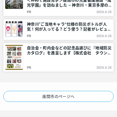
＜Webで施設見学＞座間市の児童養護施設「成
光学園」を訪ねました – 神奈川・東京多摩の
ご近所情報 – レアリア
PR
2026.6.25
神奈川“ご当地キャラ”仕様の防災ボトルが人
気！何が入ってる？どう使う？記者がレビュー
してみました – 神奈川・東京多摩のご近所情
PR
2026.6.25
報 – レアリア
自治会・町内会などの記念品選びに『地域防災
カタログ』を進呈します【株式会社 タウンニ
ュース社】 – 神奈川・東京多摩のご近所情報
– レアリア
PR
2026.6.25
座間市のページへ