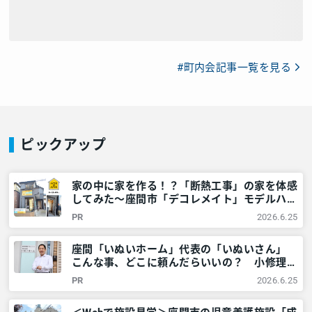
#町内会記事一覧を見る
ピックアップ
家の中に家を作る！？「断熱工事」の家を体感
してみた～座間市「デコレメイト」モデルハウ
スを取材 – 神奈川・東京多摩のご近所情報 –
PR
2026.6.25
レアリア
座間「いぬいホーム」代表の「いぬいさん」
こんな事、どこに頼んだらいいの？ 小修理か
ら大型リフォームまで、お気軽に相談を！ –
PR
2026.6.25
神奈川・東京多摩のご近所情報 – レアリア