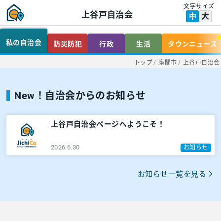
文字サイズ
上谷戸自治会
大
中
私の自治会
防災防犯
行政
生活
タウンニュース
トップ
/
座間市
/
上谷戸自治会
New！自治会からのお知らせ
上谷戸自治会ページへようこそ！
2026.6.30
お知らせ
お知らせ一覧を見る