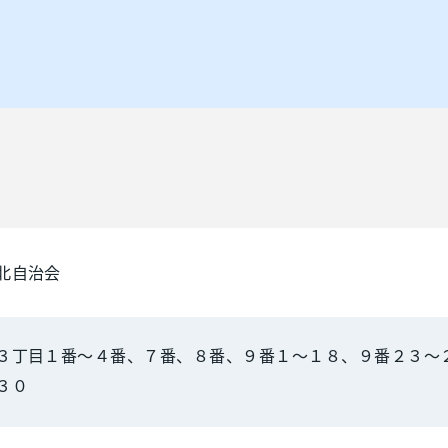
北自治会
３丁目１番～４番、７番、８番、９番１～１８、９番２３～
３０