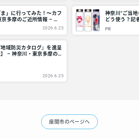
ざま」に行ってみた！～カフ
神奈川“ご当
京多摩のご近所情報 – レ
どう使う？記者
ご近所情報 –
2026.6.25
PR
『地域防災カタログ』を進呈
】 – 神奈川・東京多摩の
2026.6.25
座間市のページへ