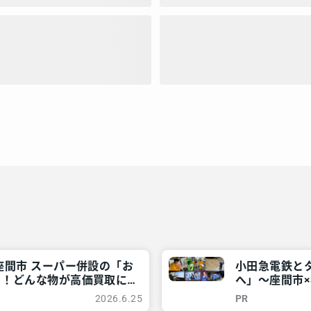
座間市 スーパー併設の「お
小田急電鉄と
」！どんな物が高価買取に？
へ」～座間市×
神奈川・東京多摩のご近所情
報 – レアリア
2026.6.25
PR