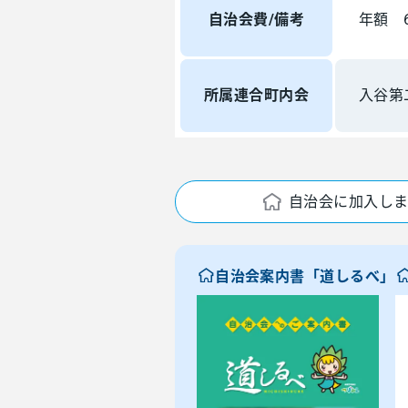
自治会費/備考
年額 6
所属連合町内会
入谷第
自治会に加入し
自治会案内書「道しるべ」