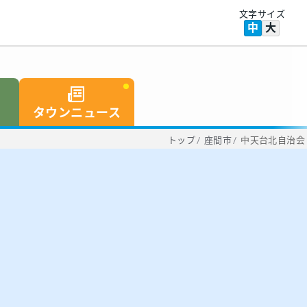
文字サイズ
中
大
タウンニュース
トップ
/
座間市
/
中天台北自治会