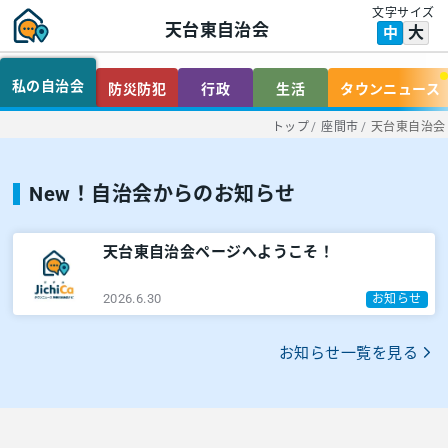
文字サイズ
天台東自治会
大
中
私の自治会
防災防犯
行政
生活
タウンニュース
トップ
/
座間市
/
天台東自治会
New！自治会からのお知らせ
天台東自治会ページへようこそ！
2026.6.30
お知らせ
お知らせ一覧を見る