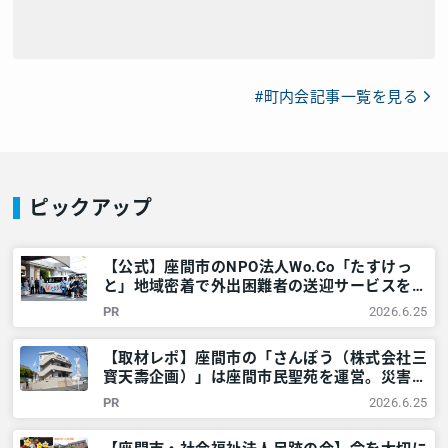
#町内会記事一覧を見る
ピックアップ
【公式】座間市のNPO法人Wo.Co「たすけっ
と」地域密着で外出困難者の送迎サービスを提
供しています＜ドライバー募集中＞ – 神奈
PR
2026.6.25
川・東京多摩のご近所情報 – レアリア
【取材レポ】座間市の「さんぽう（株式会社三
寳天壽企画）」は座間市民聖苑を運営。災害時
には市や警察と協力も – 神奈川・東京多摩の
PR
2026.6.25
ご近所情報 – レアリア