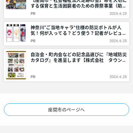
【座間市・社会福祉法人足跡の会】命を大切に
する保育と生活困窮者のための葬祭事業（助
葬）とは – 神奈川・東京多摩のご近所情報 –
PR
2026.6.25
レアリア
神奈川“ご当地キャラ”仕様の防災ボトルが人
気！何が入ってる？どう使う？記者がレビュー
してみました – 神奈川・東京多摩のご近所情
PR
2026.6.25
報 – レアリア
自治会・町内会などの記念品選びに『地域防災
カタログ』を進呈します【株式会社 タウンニ
ュース社】 – 神奈川・東京多摩のご近所情報
– レアリア
PR
2026.6.25
座間市のページへ