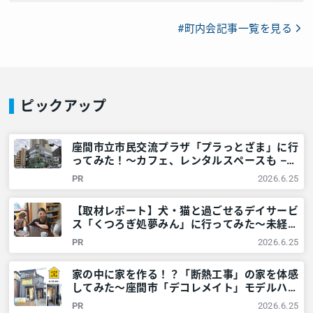
#町内会記事一覧を見る
ピックアップ
座間市立市民交流プラザ「プラっとざま」に行
ってみた！～カフェ、レンタルスペースも –
神奈川・東京多摩のご近所情報 – レアリア
PR
2026.6.25
【取材レポート】犬・猫と過ごせるデイサービ
ス「くつろぎ処夢みん」に行ってみた～未経験
可スタッフ募集（神奈川県座間市）/居宅介護
PR
2026.6.25
支援「愛みんケアセンター」 – 神奈川・東京
多摩のご近所情報 – レアリア
家の中に家を作る！？「断熱工事」の家を体感
してみた～座間市「デコレメイト」モデルハウ
スを取材 – 神奈川・東京多摩のご近所情報 –
PR
2026.6.25