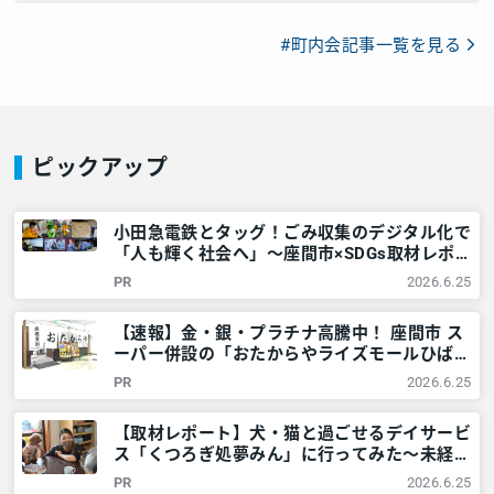
#町内会記事一覧を見る
ピックアップ
小田急電鉄とタッグ！ごみ収集のデジタル化で
「人も輝く社会へ」～座間市×SDGs取材レポ
～ – 神奈川・東京多摩のご近所情報 – レアリ
PR
2026.6.25
ア
【速報】金・銀・プラチナ高騰中！ 座間市 ス
ーパー併設の「おたからやライズモールひばり
が丘店」！どんな物が高価買取に？普段聞きに
PR
2026.6.25
くい事を聞いてみた – 神奈川・東京多摩のご
近所情報 – レアリア
【取材レポート】犬・猫と過ごせるデイサービ
ス「くつろぎ処夢みん」に行ってみた～未経験
可スタッフ募集（神奈川県座間市）/居宅介護
PR
2026.6.25