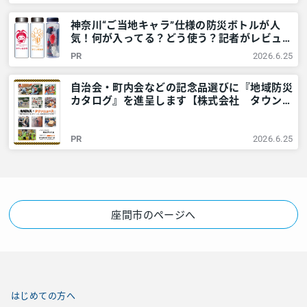
支援「愛みんケアセンター」 – 神奈川・東京
多摩のご近所情報 – レアリア
神奈川“ご当地キャラ”仕様の防災ボトルが人
気！何が入ってる？どう使う？記者がレビュー
してみました – 神奈川・東京多摩のご近所情
PR
2026.6.25
報 – レアリア
自治会・町内会などの記念品選びに『地域防災
カタログ』を進呈します【株式会社 タウンニ
ュース社】 – 神奈川・東京多摩のご近所情報
– レアリア
PR
2026.6.25
座間市のページへ
はじめての方へ