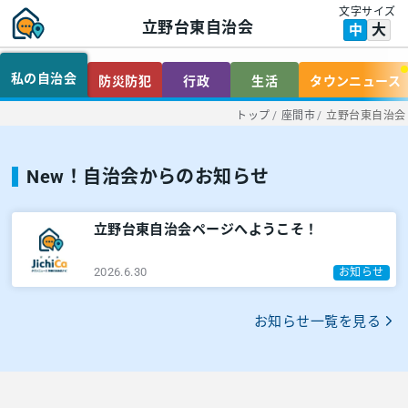
文字サイズ
立野台東自治会
大
中
私の自治会
防災防犯
行政
生活
タウンニュース
トップ
/
座間市
/
立野台東自治会
New！自治会からのお知らせ
立野台東自治会ページへようこそ！
2026.6.30
お知らせ
お知らせ一覧を見る