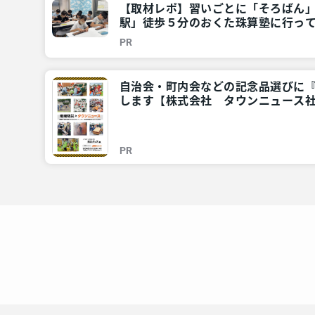
【取材レポ】習いごとに「そろばん
駅」徒歩５分のおくた珠算塾に行って
奈川・東京多摩のご近所情報 – レア
PR
自治会・町内会などの記念品選びに
します【株式会社 タウンニュース社
ご近所情報 – レアリア
PR