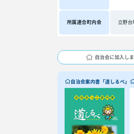
所属連合町内会
立野台
自治会に加入し
自治会案内書「道しるべ」