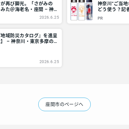
」が再び脚光。「さがみの
神奈川“ご当
みた＠海老名・座間 – 神
どう使う？記者
リア
ご近所情報 –
2026.6.25
PR
『地域防災カタログ』を進呈
】 – 神奈川・東京多摩の
2026.6.25
座間市のページへ