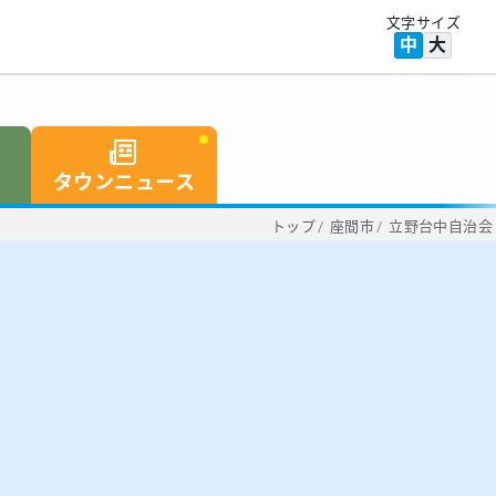
文字サイズ
中
大
タウンニュース
トップ
/
座間市
/
立野台中自治会