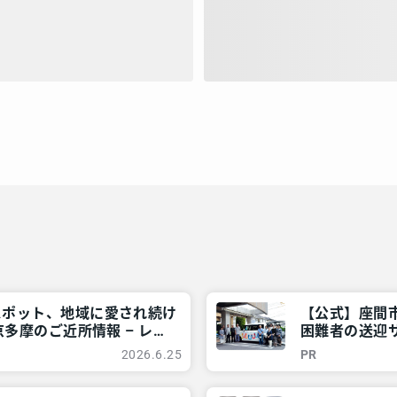
スポット、地域に愛され続け
【公式】座間市
多摩のご近所情報 – レア
困難者の送迎
神奈川・東京多
2026.6.25
PR