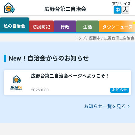
文字サイズ
広野台第二自治会
大
中
私の自治会
防災防犯
行政
生活
タウンニュース
トップ
/
座間市
/
広野台第二自治会
New！自治会からのお知らせ
広野台第二自治会ページへようこそ！
2026.6.30
お知らせ
お知らせ一覧を見る