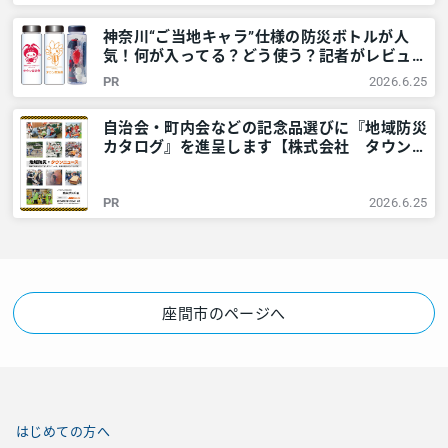
レアリア
神奈川“ご当地キャラ”仕様の防災ボトルが人
気！何が入ってる？どう使う？記者がレビュー
してみました – 神奈川・東京多摩のご近所情
PR
2026.6.25
報 – レアリア
自治会・町内会などの記念品選びに『地域防災
カタログ』を進呈します【株式会社 タウンニ
ュース社】 – 神奈川・東京多摩のご近所情報
– レアリア
PR
2026.6.25
座間市のページへ
はじめての方へ