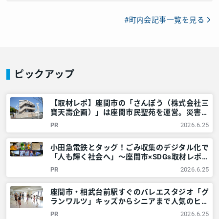
#町内会記事一覧を見る
ピックアップ
【取材レポ】座間市の「さんぽう（株式会社三
寳天壽企画）」は座間市民聖苑を運営。災害時
には市や警察と協力も – 神奈川・東京多摩の
PR
2026.6.25
ご近所情報 – レアリア
小田急電鉄とタッグ！ごみ収集のデジタル化で
「人も輝く社会へ」～座間市×SDGs取材レポ
～ – 神奈川・東京多摩のご近所情報 – レアリ
PR
2026.6.25
ア
座間市・相武台前駅すぐのバレエスタジオ「グ
ランワルツ」キッズからシニアまで人気のヒミ
ツを調査 – 神奈川・東京多摩のご近所情報 –
PR
2026.6.25