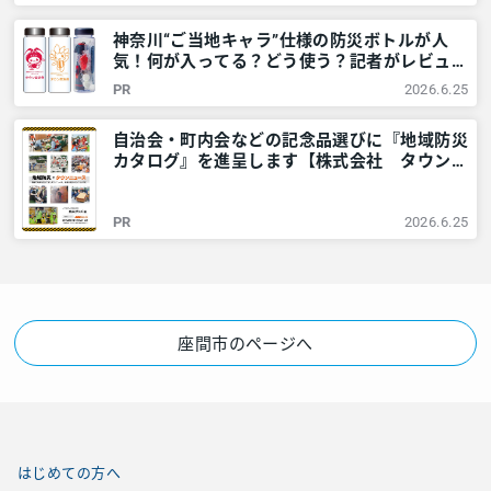
川・東京多摩のご近所情報 – レアリア
神奈川“ご当地キャラ”仕様の防災ボトルが人
気！何が入ってる？どう使う？記者がレビュー
してみました – 神奈川・東京多摩のご近所情
PR
2026.6.25
報 – レアリア
自治会・町内会などの記念品選びに『地域防災
カタログ』を進呈します【株式会社 タウンニ
ュース社】 – 神奈川・東京多摩のご近所情報
– レアリア
PR
2026.6.25
座間市のページへ
はじめての方へ