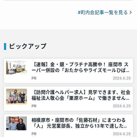
#町内会記事一覧を見る
ピックアップ
【速報】金・銀・プラチナ高騰中！ 座間市 ス
ーパー併設の「おたからやライズモールひばり
が丘店」！どんな物が高価買取に？普段聞きに
PR
2026.6.25
くい事を聞いてみた – 神奈川・東京多摩のご
近所情報 – レアリア
【訪問介護ヘルパー求人】見学できます、社会
福祉法人敬心会「栗原ホーム」で働きません
か？＠座間市 – 神奈川・東京多摩のご近所情
PR
2026.6.25
報 – レアリア
相模原市・座間市の「佐藤石材」にまつわる
「人」 元営業部長、独立から13年で達した～
「売上成績」より「安らぎ」の境地～ – 神奈
PR
2026.6.25