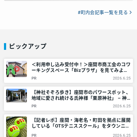
#町内会記事一覧を見る
ピックアップ
＜利用申し込み受付中！＞座間市商工会のコワ
ーキングスペース「Bizプラザ」を見てみよ
う！ – 神奈川・東京多摩のご近所情報 – レア
PR
2026.6.25
リア
【神社そぞろ歩き】座間市のパワースポット、
地域に愛され続ける氏神様「栗原神社」 – 神
奈川・東京多摩のご近所情報 – レアリア
PR
2026.6.25
【記者レポ】座間・海老名・町田を拠点に展開
している「OTSテニススクール」をタウンニュ
ース記者が紹介します！ – 神奈川・東京多摩
PR
2026.6.25