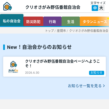
文字サイズ
クリオさがみ野伍番館自治会
大
中
私の自治会
防災防犯
行政
生活
タウンニュース
トップ
/
座間市
/
クリオさがみ野伍番館自治会
New！自治会からのお知らせ
クリオさがみ野伍番館自治会ページへようこ
そ！
2026.6.30
お知らせ
お知らせ一覧を見る