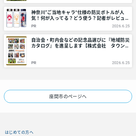
のご近所情報 – レアリア
神奈川“ご当地キャラ”仕様の防災ボトルが人
気！何が入ってる？どう使う？記者がレビュー
してみました – 神奈川・東京多摩のご近所情
PR
2026.6.25
報 – レアリア
自治会・町内会などの記念品選びに『地域防災
カタログ』を進呈します【株式会社 タウンニ
ュース社】 – 神奈川・東京多摩のご近所情報
– レアリア
PR
2026.6.25
座間市のページへ
はじめての方へ