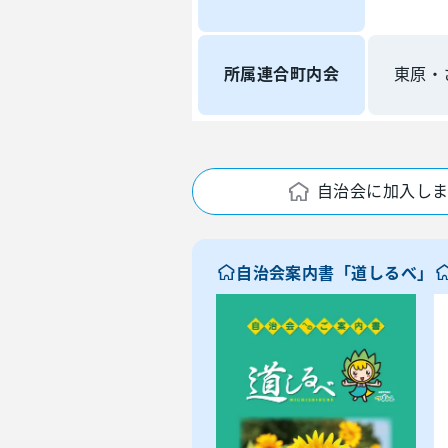
所属連合町内会
東原・
自治会に加入し
自治会案内書「道しるべ」