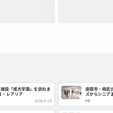
護施設「成光学園」を訪ねま
座間市・相武
 – レアリア
ズからシニアま
近所情報 – 
2026.6.25
PR