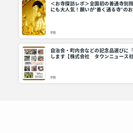
＜お寺探訪レポ＞全国初の善通寺別
にも大人気！願いが“善く通る寺”のお
神奈川・東京多摩のご近所情報 – レ
PR
自治会・町内会などの記念品選びに
します【株式会社 タウンニュース社
ご近所情報 – レアリア
PR