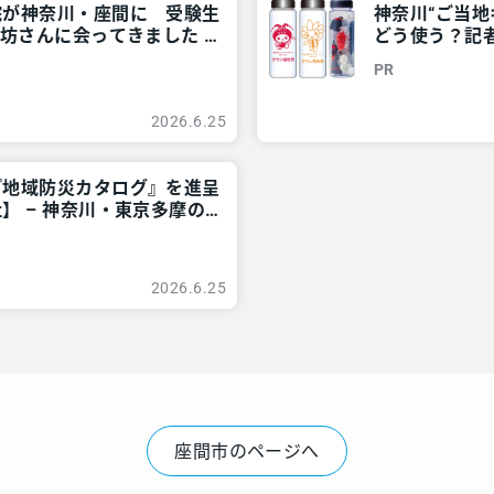
院が神奈川・座間に 受験生
神奈川“ご当
坊さんに会ってきました –
どう使う？記者
アリア
ご近所情報 –
PR
2026.6.25
『地域防災カタログ』を進呈
】 – 神奈川・東京多摩の
2026.6.25
座間市のページへ