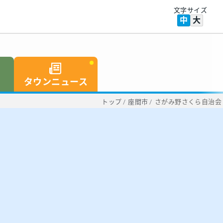
文字サイズ
中
大
タウンニュース
トップ
/
座間市
/
さがみ野さくら自治会