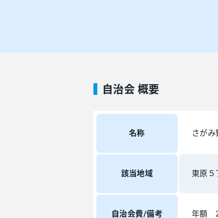
自治会 概要
名称
さがみ
該当地域
東原５
自治会費/備考
年額 2