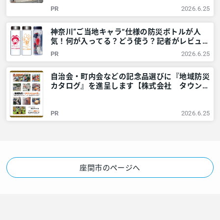
には市や警察と協力も – 神奈川・東京多摩の
PR
2026.6.25
ご近所情報 – レアリア
神奈川“ご当地キャラ”仕様の防災ボトルが人
気！何が入ってる？どう使う？記者がレビュー
してみました – 神奈川・東京多摩のご近所情
PR
2026.6.25
報 – レアリア
自治会・町内会などの記念品選びに『地域防災
カタログ』を進呈します【株式会社 タウンニ
ュース社】 – 神奈川・東京多摩のご近所情報
– レアリア
PR
2026.6.25
座間市のページへ