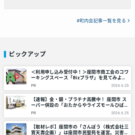
#町内会記事一覧を見る
ピックアップ
＜利用申し込み受付中！＞座間市商工会のコワ
ーキングスペース「Bizプラザ」を見てみよ
う！ – 神奈川・東京多摩のご近所情報 – レア
PR
2026.6.25
リア
【速報】金・銀・プラチナ高騰中！ 座間市 ス
ーパー併設の「おたからやライズモールひばり
が丘店」！どんな物が高価買取に？普段聞きに
PR
2026.6.25
くい事を聞いてみた – 神奈川・東京多摩のご
近所情報 – レアリア
【取材レポ】座間市の「さんぽう（株式会社三
寳天壽企画）」は座間市民聖苑を運営。災害時