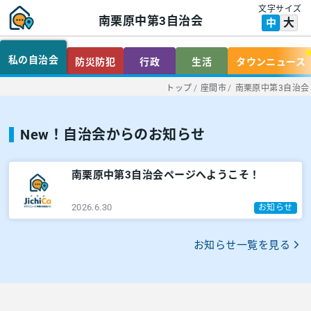
文字サイズ
南栗原中第3自治会
大
中
私の自治会
防災防犯
行政
生活
タウンニュース
トップ
/
座間市
/
南栗原中第3自治会
New！自治会からのお知らせ
南栗原中第3自治会ページへようこそ！
2026.6.30
お知らせ
お知らせ一覧を見る