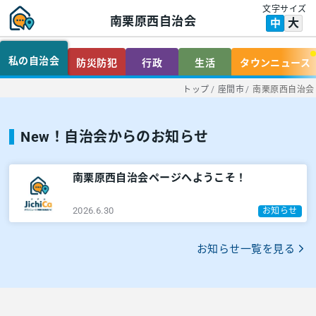
文字サイズ
南栗原西自治会
大
中
私の自治会
防災防犯
行政
生活
タウンニュース
トップ
/
座間市
/
南栗原西自治会
New！自治会からのお知らせ
南栗原西自治会ページへようこそ！
2026.6.30
お知らせ
お知らせ一覧を見る