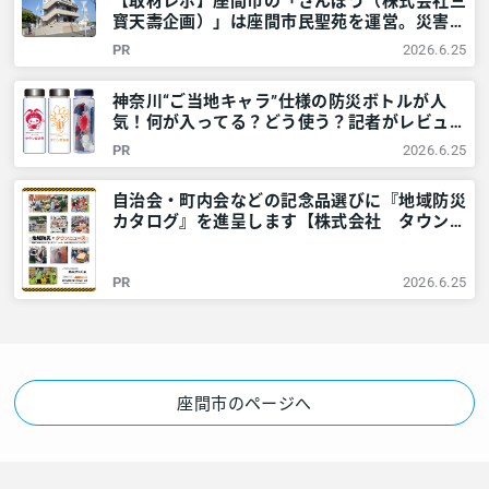
【取材レポ】座間市の「さんぽう（株式会社三
寳天壽企画）」は座間市民聖苑を運営。災害時
には市や警察と協力も – 神奈川・東京多摩の
PR
2026.6.25
ご近所情報 – レアリア
神奈川“ご当地キャラ”仕様の防災ボトルが人
気！何が入ってる？どう使う？記者がレビュー
してみました – 神奈川・東京多摩のご近所情
PR
2026.6.25
報 – レアリア
自治会・町内会などの記念品選びに『地域防災
カタログ』を進呈します【株式会社 タウンニ
ュース社】 – 神奈川・東京多摩のご近所情報
– レアリア
PR
2026.6.25
座間市のページへ