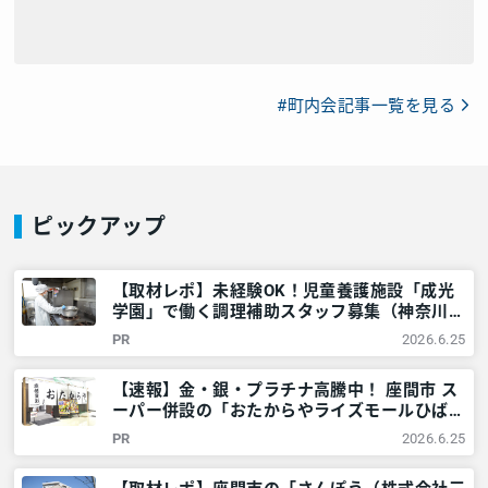
#町内会記事一覧を見る
ピックアップ
【取材レポ】未経験OK！児童養護施設「成光
学園」で働く調理補助スタッフ募集（神奈川県
座間市）～シニア・男性も活躍 – 神奈川・東
PR
2026.6.25
京多摩のご近所情報 – レアリア
【速報】金・銀・プラチナ高騰中！ 座間市 ス
ーパー併設の「おたからやライズモールひばり
が丘店」！どんな物が高価買取に？普段聞きに
PR
2026.6.25
くい事を聞いてみた – 神奈川・東京多摩のご
近所情報 – レアリア