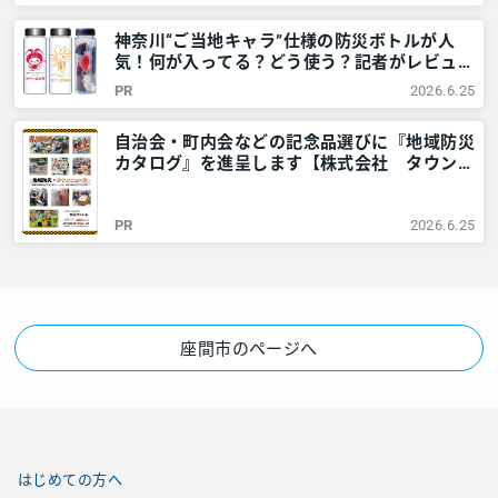
神奈川“ご当地キャラ”仕様の防災ボトルが人
気！何が入ってる？どう使う？記者がレビュー
してみました – 神奈川・東京多摩のご近所情
PR
2026.6.25
報 – レアリア
自治会・町内会などの記念品選びに『地域防災
カタログ』を進呈します【株式会社 タウンニ
ュース社】 – 神奈川・東京多摩のご近所情報
– レアリア
PR
2026.6.25
座間市のページへ
はじめての方へ