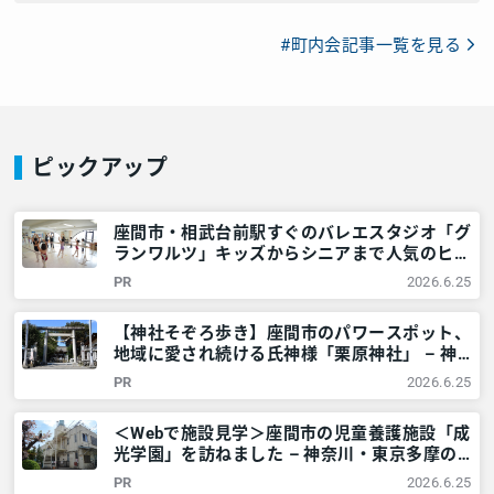
#町内会記事一覧を見る
ピックアップ
座間市・相武台前駅すぐのバレエスタジオ「グ
ランワルツ」キッズからシニアまで人気のヒミ
ツを調査 – 神奈川・東京多摩のご近所情報 –
PR
2026.6.25
レアリア
【神社そぞろ歩き】座間市のパワースポット、
地域に愛され続ける氏神様「栗原神社」 – 神
奈川・東京多摩のご近所情報 – レアリア
PR
2026.6.25
＜Webで施設見学＞座間市の児童養護施設「成
光学園」を訪ねました – 神奈川・東京多摩の
ご近所情報 – レアリア
PR
2026.6.25