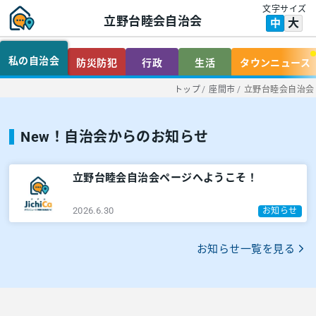
文字サイズ
立野台睦会自治会
大
中
私の自治会
防災防犯
行政
生活
タウンニュース
トップ
/
座間市
/
立野台睦会自治会
New！自治会からのお知らせ
立野台睦会自治会ページへようこそ！
2026.6.30
お知らせ
お知らせ一覧を見る