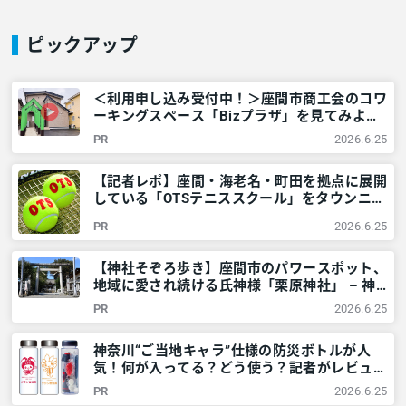
ピックアップ
＜利用申し込み受付中！＞座間市商工会のコワ
ーキングスペース「Bizプラザ」を見てみよ
う！ – 神奈川・東京多摩のご近所情報 – レア
PR
2026.6.25
リア
【記者レポ】座間・海老名・町田を拠点に展開
している「OTSテニススクール」をタウンニュ
ース記者が紹介します！ – 神奈川・東京多摩
PR
2026.6.25
のご近所情報 – レアリア
【神社そぞろ歩き】座間市のパワースポット、
地域に愛され続ける氏神様「栗原神社」 – 神
奈川・東京多摩のご近所情報 – レアリア
PR
2026.6.25
神奈川“ご当地キャラ”仕様の防災ボトルが人
気！何が入ってる？どう使う？記者がレビュー
してみました – 神奈川・東京多摩のご近所情
PR
2026.6.25
報 – レアリア